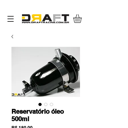
Reservatório óleo
500ml
Preço
R$ 180,00