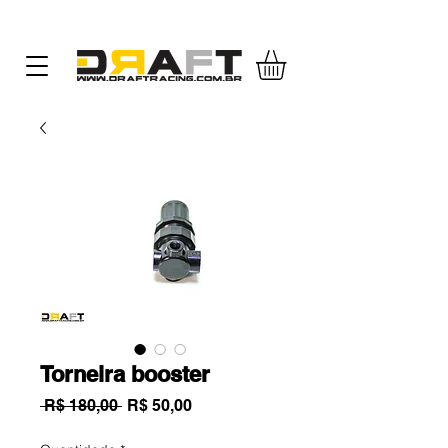
Torneira booster
Preço
Preço
 R$ 180,00 
R$ 50,00
normal
promocional